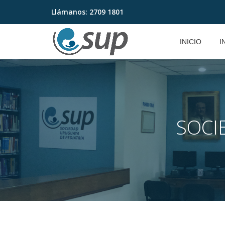
Llámanos:
2709 1801
Saltar
contenido
INICIO
I
SOCI