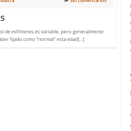
ediatra
Sin comentarios
ES
rol de esfínteres es variable, pero generalmente
Leer
aber fijado como “normal” esta edad
[…]
más
sobre
Objetivo:
dejar
los
pañales