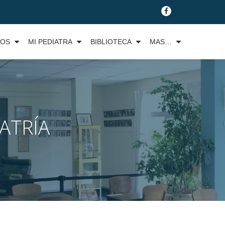
fa-
facebook
TOS
MI PEDIATRA
BIBLIOTECA
MAS…
ATRÍA