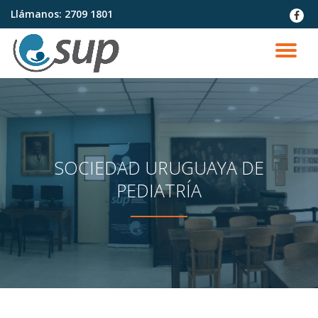
Llámanos:
2709 1801
fa-
faceb
Saltar
contenido
CA
NA
SOCIEDAD URUGUAYA DE
PEDIATRÍA