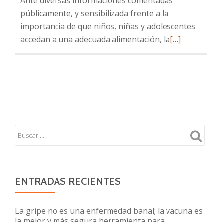
Ante diversas informaciones comentadas
públicamente, y sensibilizada frente a la
importancia de que niños, niñas y adolescentes
Leer
accedan a una adecuada alimentación, la
[…]
más
sobre
Programa
de
Alimentación
Escolar
ENTRADAS RECIENTES
La gripe no es una enfermedad banal; la vacuna es
la mejor y más segura herramienta para