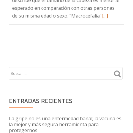
describe que el tamaño de la cabeza es menor al
esperado en comparación con otras personas
Leer
de su misma edad o sexo. “Macrocefalia”
[…]
más
sobre
Microcefalia
–
Infección
por
virus
Zika
ENTRADAS RECIENTES
La gripe no es una enfermedad banal; la vacuna es
la mejor y más segura herramienta para
protegernos