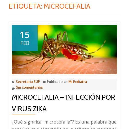
ETIQUETA:
MICROCEFALIA
15
FEB
Secretaria SUP
Publicado en
Mi Pediatra
Sin comentarios
MICROCEFALIA – INFECCIÓN POR
VIRUS ZIKA
¿Qué significa “microcefalia”? Es una palabra que