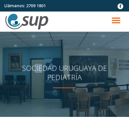
Llámanos:
2709 1801
fa-
faceb
Saltar
contenido
CA
NA
SOCIEDAD URUGUAYA DE
PEDIATRÍA