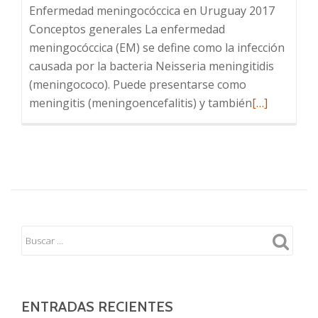
Enfermedad meningocóccica en Uruguay 2017
Conceptos generales La enfermedad
meningocóccica (EM) se define como la infección
causada por la bacteria Neisseria meningitidis
(meningococo). Puede presentarse como
Leer
meningitis (meningoencefalitis) y también
[…]
más
sobre
INFORME
TÉCNICO
–
Enfermedad
Meningocóc
en
Uruguay
2017
ENTRADAS RECIENTES