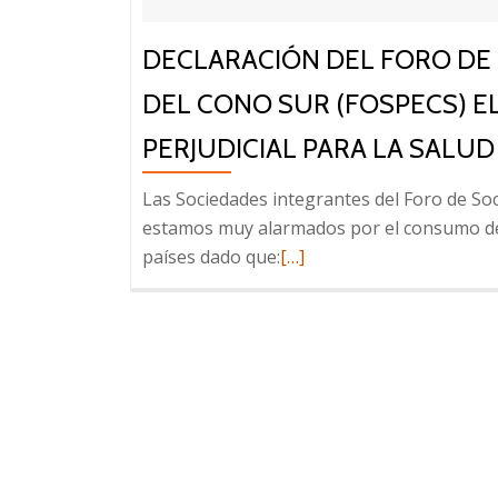
DECLARACIÓN DEL FORO DE 
DEL CONO SUR (FOSPECS) 
PERJUDICIAL PARA LA SALUD
Las Sociedades integrantes del Foro de So
estamos muy alarmados por el consumo de
Leer
países dado que:
[…]
más
sobre
Declaración
del
Foro
de
las
Sociedades