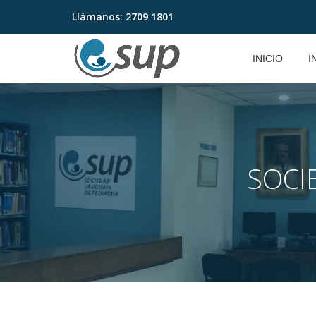
Llámanos:
2709 1801
Saltar
contenido
INICIO
I
SOCI