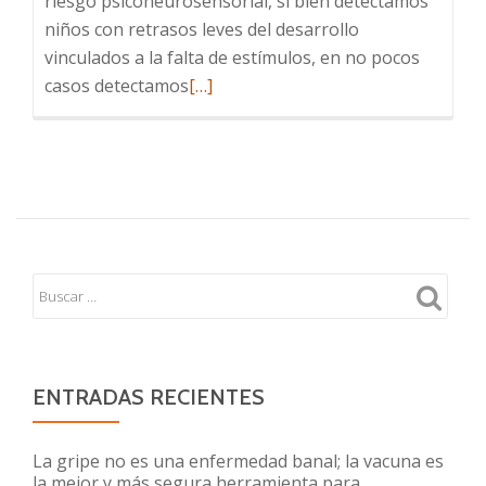
riesgo psiconeurosensorial, si bien detectamos
niños con retrasos leves del desarrollo
vinculados a la falta de estímulos, en no pocos
Leer
casos detectamos
[…]
más
sobre
Regulación
de
estímulos
y
neurodesarrollo
ENTRADAS RECIENTES
La gripe no es una enfermedad banal; la vacuna es
la mejor y más segura herramienta para