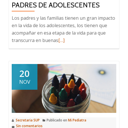
PADRES DE ADOLESCENTES
Los padres y las familias tienen un gran impacto
en la vida de los adolescentes, los tienen que
acompañar en esa etapa de la vida para que
Leer
transcurra en buenas
[…]
más
sobre
Recomendaciones
para
20
padres
NOV
de
adolescentes
Secretaria SUP
Publicado en
Mi Pediatra
Sin comentarios