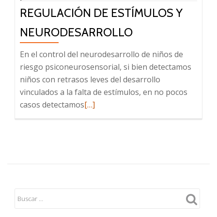
REGULACIÓN DE ESTÍMULOS Y
NEURODESARROLLO
En el control del neurodesarrollo de niños de
riesgo psiconeurosensorial, si bien detectamos
niños con retrasos leves del desarrollo
vinculados a la falta de estímulos, en no pocos
Leer
casos detectamos
[…]
más
sobre
Regulación
de
estímulos
y
neurodesarrollo