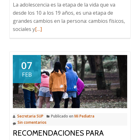
La adolescencia es la etapa de la vida que va
desde los 10 a los 19 años, es una etapa de
grandes cambios en la persona: cambios físicos,
Leer
sociales y
[…]
más
sobre
10
recomendaciones
07
para
FEB
una
adolescencia
más
saludable
Secretaria SUP
Publicado en
Mi Pediatra
Sin comentarios
RECOMENDACIONES PARA