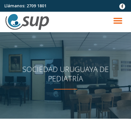
Llámanos:
2709 1801
fa-
faceb
Saltar
contenido
CA
NA
SOCIEDAD URUGUAYA DE
PEDIATRÍA