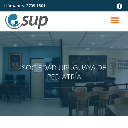
Llámanos:
2709 1801
fa-
faceb
Saltar
contenido
CA
NA
SOCIEDAD URUGUAYA DE
PEDIATRÍA