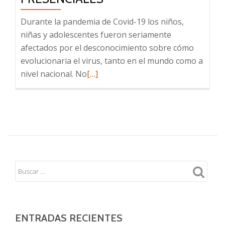
Durante la pandemia de Covid-19 los niños,
niñas y adolescentes fueron seriamente
afectados por el desconocimiento sobre cómo
evolucionaria el virus, tanto en el mundo como a
Leer
nivel nacional. No
[…]
más
sobre
Un
regreso
seguro
y
necesario
a
las
clases
presenciales
ENTRADAS RECIENTES