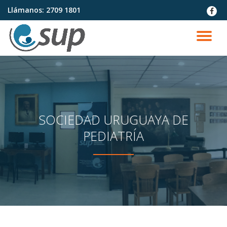
Llámanos:
2709 1801
fa-
faceb
Saltar
contenido
CA
NA
SOCIEDAD URUGUAYA DE
PEDIATRÍA