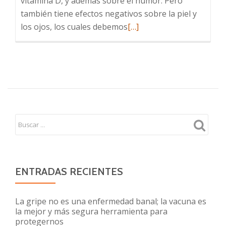
vitamina D, y además sobre el humor. Pero
también tiene efectos negativos sobre la piel y
Leer
los ojos, los cuales debemos
[…]
más
sobre
A
disfrutar
del
sol,
¡pero
también
a
cuidarse!
ENTRADAS RECIENTES
La gripe no es una enfermedad banal; la vacuna es
la mejor y más segura herramienta para
protegernos