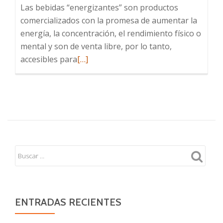
Las bebidas “energizantes” son productos
comercializados con la promesa de aumentar la
energía, la concentración, el rendimiento físico o
mental y son de venta libre, por lo tanto,
Leer
accesibles para
[…]
más
sobre
Bebidas
“energizantes”
y
el
uso
en
niños,
niñas
y
ENTRADAS RECIENTES
adolescentes