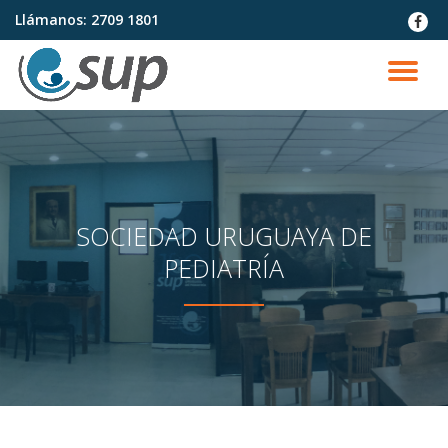
Llámanos:
2709 1801
fa-
faceb
Saltar
contenido
CA
NA
SOCIEDAD URUGUAYA DE
PEDIATRÍA