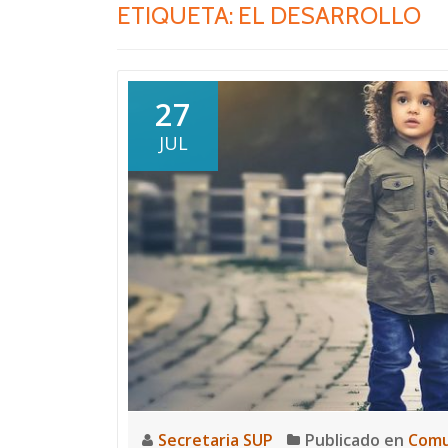
ETIQUETA:
EL DESARROLLO
27
JUL
Secretaria SUP
Publicado en
Comu