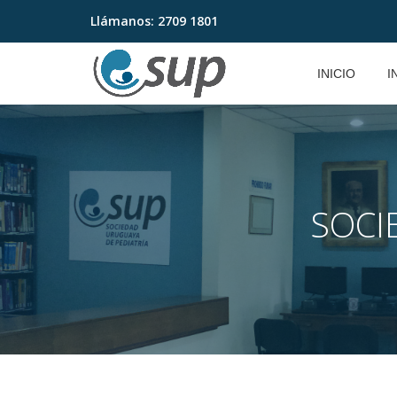
Llámanos:
2709 1801
Saltar
contenido
INICIO
I
SOCI