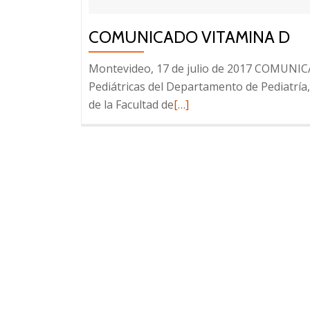
COMUNICADO VITAMINA D
Montevideo, 17 de julio de 2017 COMUNICAD
Pediátricas del Departamento de Pediatría
Leer
de la Facultad de
[…]
más
sobre
Comunicado
Vitamina
D