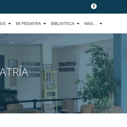
fa-
facebook
TOS
MI PEDIATRA
BIBLIOTECA
MAS…
ATRÍA