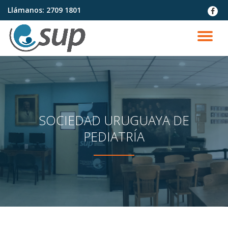
Llámanos:
2709 1801
fa-
faceb
Saltar
contenido
CA
NA
SOCIEDAD URUGUAYA DE
PEDIATRÍA