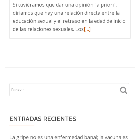
Si tuviéramos que dar una opinión “a priori”,
diríamos que hay una relación directa entre la
educación sexual y el retraso en la edad de inicio
Leer
de las relaciones sexuales. Los
[…]
más
sobre
Relación
entre
la
educación
sexual
y
la
edad
de
ENTRADAS RECIENTES
inicio
de
La gripe no es una enfermedad banal; la vacuna es