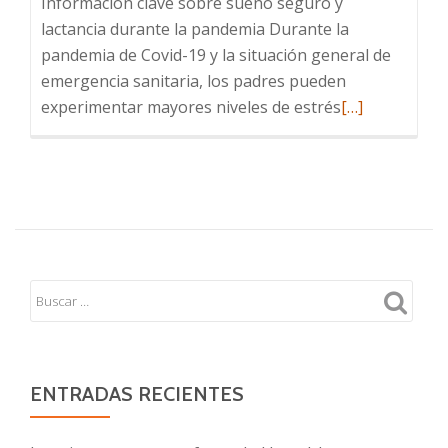
Información clave sobre sueño seguro y
lactancia durante la pandemia Durante la
pandemia de Covid-19 y la situación general de
emergencia sanitaria, los padres pueden
Leer
experimentar mayores niveles de estrés
[…]
más
sobre
Sueño
seguro
y
lactancia
durante
la
pandemia
ENTRADAS RECIENTES