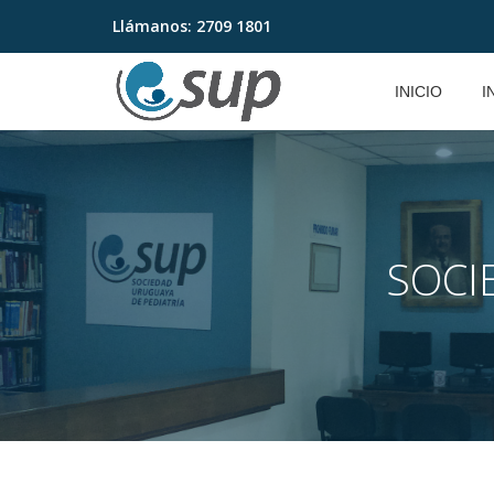
Llámanos:
2709 1801
Saltar
contenido
INICIO
I
SOCI