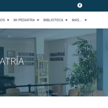
fa-
facebook
TOS
MI PEDIATRA
BIBLIOTECA
MAS…
ATRÍA