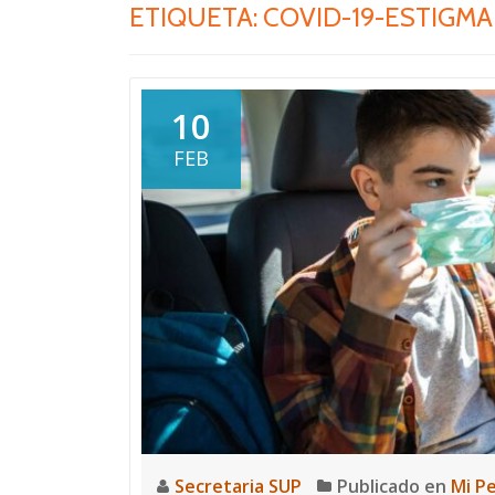
ETIQUETA:
COVID-19-ESTIGMA
10
FEB
Secretaria SUP
Publicado en
Mi P