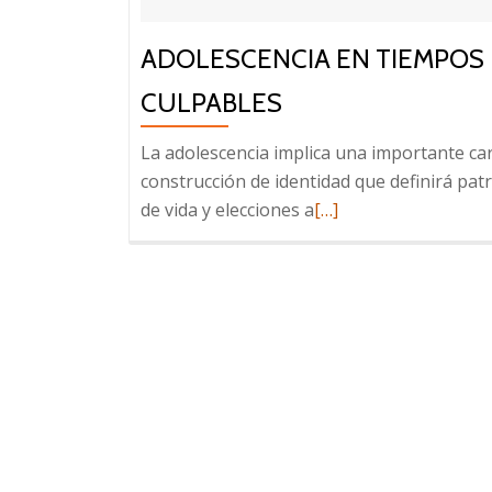
ADOLESCENCIA EN TIEMPOS D
CULPABLES
La adolescencia implica una importante car
construcción de identidad que definirá pat
Leer
de vida y elecciones a
[…]
más
sobre
Adolescencia
en
tiempos
de
Covid-
19,
sin