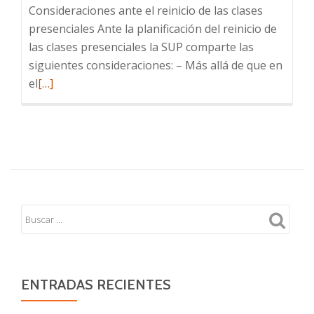
Consideraciones ante el reinicio de las clases
presenciales Ante la planificación del reinicio de
las clases presenciales la SUP comparte las
siguientes consideraciones: – Más allá de que en
Leer
el
[…]
más
sobre
Consideraciones
ante
el
reinicio
de
las
clases
presenciales
ENTRADAS RECIENTES