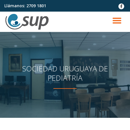
Llámanos:
2709 1801
fa-
faceb
Saltar
contenido
CA
NA
SOCIEDAD URUGUAYA DE
PEDIATRÍA