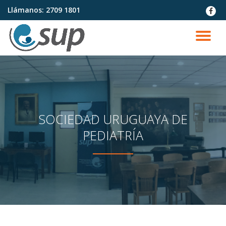
Llámanos:
2709 1801
fa-
faceb
Saltar
contenido
CA
NA
SOCIEDAD URUGUAYA DE
PEDIATRÍA