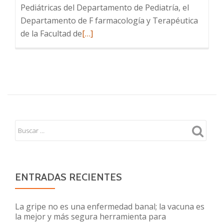
Pediátricas del Departamento de Pediatría, el
Departamento de F farmacología y Terapéutica
Leer
de la Facultad de
[…]
más
sobre
Comunicado
Vitamina
D
ENTRADAS RECIENTES
La gripe no es una enfermedad banal; la vacuna es
la mejor y más segura herramienta para