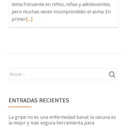
tema frecuente en niños, niñas y adolescentes,
pero muchas veces incomprendido: el asma. En
Leer
primer
[…]
más
sobre
Neumologia
ENTRADAS RECIENTES
La gripe no es una enfermedad banal; la vacuna es
la mejor y más segura herramienta para