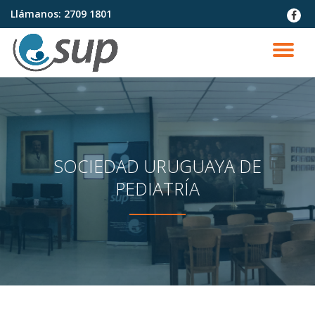
Llámanos:
2709 1801
fa-
faceb
Saltar
contenido
CA
NA
SOCIEDAD URUGUAYA DE
PEDIATRÍA