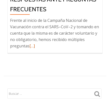
FRECUENTES
Frente al inicio de la Campaña Nacional de
Vacunación contra el SARS–CoV–2 y tomando en
cuenta que la misma es de carácter voluntario y
no obligatorio, hemos recibido múltiples
Leer
preguntas
[…]
más
sobre
Lactancia
y
vacunas
contra
el
Covid–
19:
información