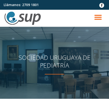
Llámanos:
2709 1801
fa-
faceb
Saltar
contenido
CA
NA
SOCIEDAD URUGUAYA DE
PEDIATRÍA