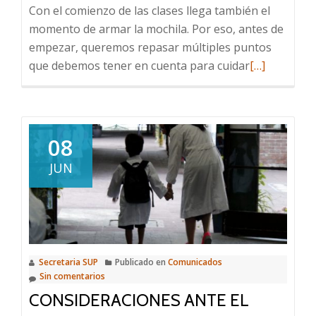
Con el comienzo de las clases llega también el
momento de armar la mochila. Por eso, antes de
empezar, queremos repasar múltiples puntos
Leer
que debemos tener en cuenta para cuidar
[…]
más
sobre
Hora
de
08
armar
JUN
la
mochila:
¿Qué
cosas
debemos
Secretaria SUP
Publicado en
Comunicados
tener
Sin comentarios
en
CONSIDERACIONES ANTE EL
cuenta?