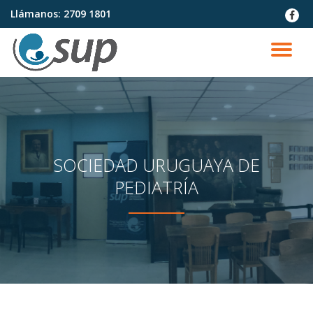
Llámanos:
2709 1801
fa-
faceb
Saltar
contenido
CA
NA
SOCIEDAD URUGUAYA DE
PEDIATRÍA