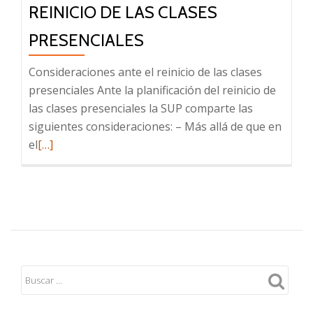
REINICIO DE LAS CLASES
PRESENCIALES
Consideraciones ante el reinicio de las clases
presenciales Ante la planificación del reinicio de
las clases presenciales la SUP comparte las
siguientes consideraciones: – Más allá de que en
Leer
el
[…]
más
sobre
Consideraciones
ante
el
reinicio
de
las
clases