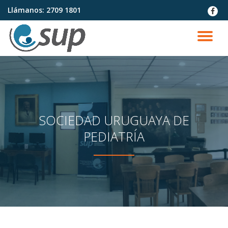
Llámanos:
2709 1801
fa-
faceb
Saltar
contenido
CA
NA
SOCIEDAD URUGUAYA DE
PEDIATRÍA