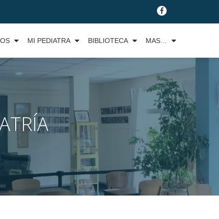
fa-
facebook
TOS
MI PEDIATRA
BIBLIOTECA
MAS…
ATRÍA