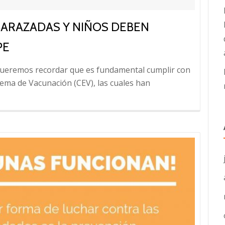
MBARAZADAS Y NIÑOS DEBEN
PE
queremos recordar que es fundamental cumplir con
quema de Vacunación (CEV), las cuales han
das