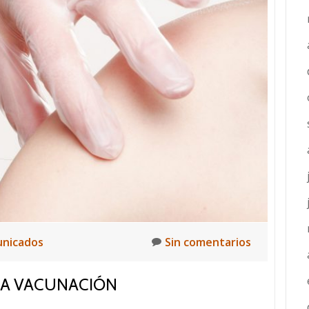
vacunas
funcionan!
Guía
breve
para
alejar
dudas
y
derribar
mitos
nicados
Sin comentarios
LA VACUNACIÓN