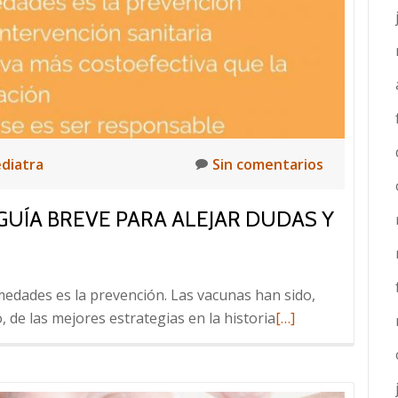
ediatra
Sin comentarios
GUÍA BREVE PARA ALEJAR DUDAS Y
medades es la prevención. Las vacunas han sido,
Leer
 de las mejores estrategias en la historia
[…]
más
sobre
¡Las