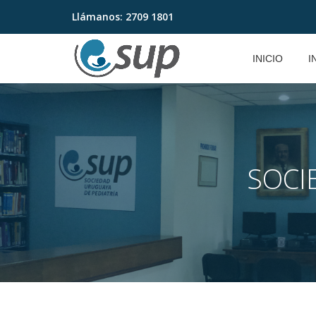
Llámanos:
2709 1801
Saltar
contenido
INICIO
I
SOCI