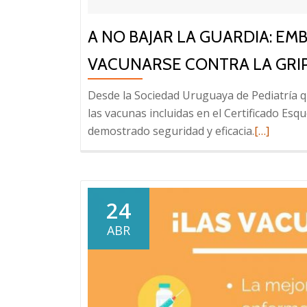
A NO BAJAR LA GUARDIA: E
VACUNARSE CONTRA LA GRI
Desde la Sociedad Uruguaya de Pediatría 
las vacunas incluidas en el Certificado Es
Leer
demostrado seguridad y eficacia.
[…]
más
sobre
A
no
24
bajar
ABR
la
guardia:
embaraza
y