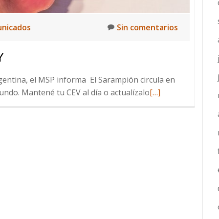
nicados
Sin comentarios
Y
ntina, el MSP informa El Sarampión circula en
Leer
mundo. Mantené tu CEV al día o actualízalo
[…]
más
sobre
Comunicado
MSP
Uruguay