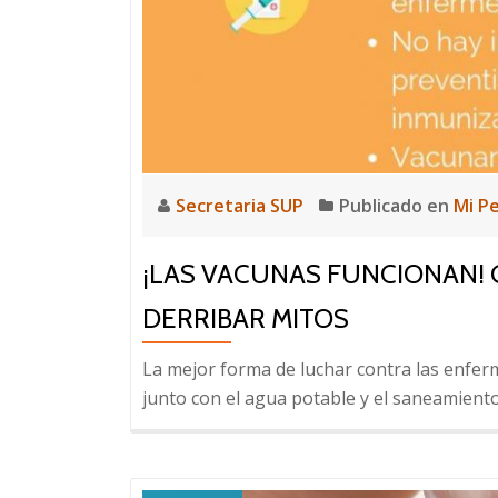
niños
deben
vacunarse
contra
la
gripe
Secretaria SUP
Publicado en
Mi P
¡LAS VACUNAS FUNCIONAN! 
DERRIBAR MITOS
La mejor forma de luchar contra las enfer
junto con el agua potable y el saneamiento,