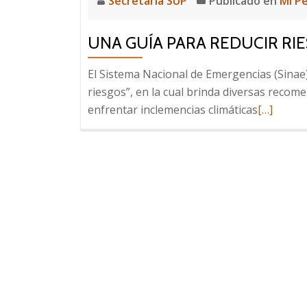
Secretaria SUP
Publicado en
Mi P
UNA GUÍA PARA REDUCIR RI
El Sistema Nacional de Emergencias (Sinae)
riesgos”, en la cual brinda diversas recom
Leer
enfrentar inclemencias climáticas
[…]
más
sobre
Una
guía
para
reducir
riesgos