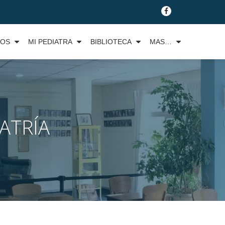
fa-
facebook
TOS
MI PEDIATRA
BIBLIOTECA
MAS…
ATRÍA