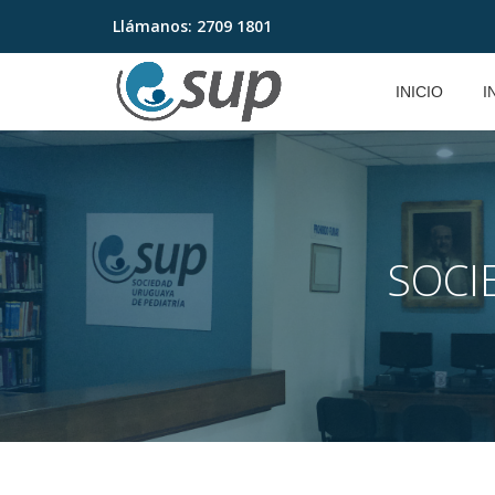
Llámanos:
2709 1801
Saltar
contenido
INICIO
I
SOCI