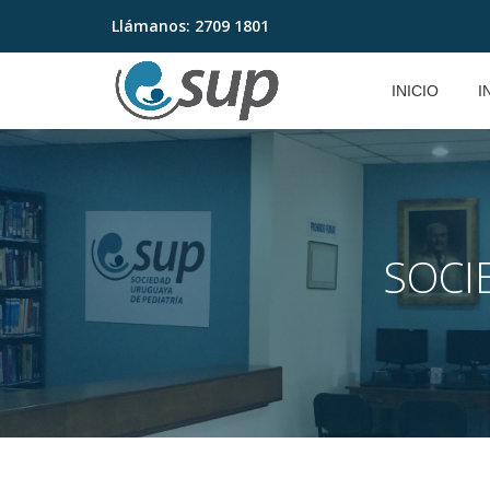
Llámanos:
2709 1801
Saltar
contenido
INICIO
I
SOCI