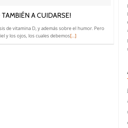
O TAMBIÉN A CUIDARSE!
tesis de vitamina D, y además sobre el humor. Pero
Leer
el y los ojos, los cuales debemos
[…]
más
sobre
A
disfrutar
del
sol,
¡pero
también
a
cuidarse!