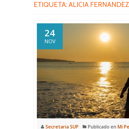
ETIQUETA:
ALICIA FERNANDEZ
24
NOV
Secretaria SUP
Publicado en
Mi P