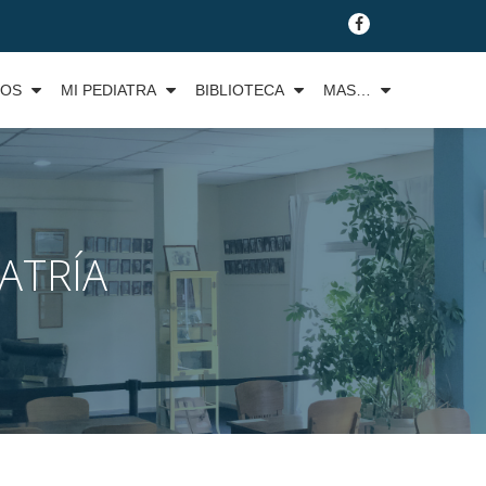
fa-
facebook
TOS
MI PEDIATRA
BIBLIOTECA
MAS…
ATRÍA