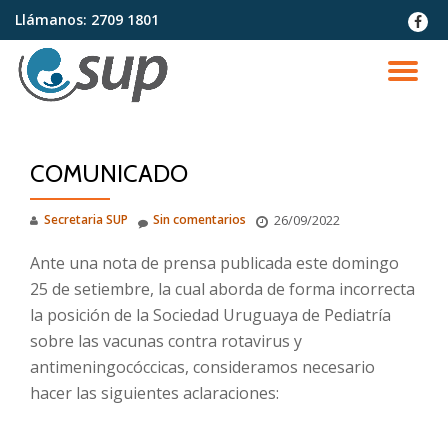
Llámanos:
2709 1801
fa-
faceb
Saltar
contenido
CA
NA
COMUNICADO
Secretaria SUP
Sin comentarios
26/09/2022
Ante una nota de prensa publicada este domingo
25 de setiembre, la cual aborda de forma incorrecta
la posición de la Sociedad Uruguaya de Pediatría
sobre las vacunas contra rotavirus y
antimeningocóccicas, consideramos necesario
hacer las siguientes aclaraciones: