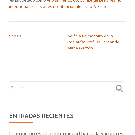
Etiquetado como
Ahogamiento
,
CD
,
Comité de Lesiones no
intencionales
,
Lesiones no intencionales
,
sup
,
Verano
NAVEGACIÓN DE ENTRADAS
Sepsis
Adiós a un maestro de la
Pediatría: Prof. Dr. Fernando
Mané Garzón
ENTRADAS RECIENTES
La gripe no es una enfermedad banal; la vacuna es