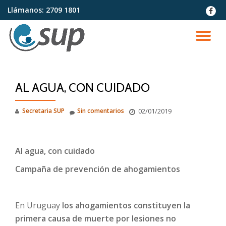
Llámanos:
2709 1801
fa-
faceb
Saltar
contenido
CA
NA
AL AGUA, CON CUIDADO
Secretaria SUP
Sin comentarios
02/01/2019
Al agua, con cuidado
Campaña de prevención de ahogamientos
En Uruguay
los ahogamientos constituyen la
primera causa de muerte por lesiones no