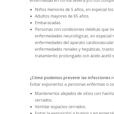
enfermedad en forma severa y/o con compli
Niños menores de 5 años, en especial lo
Adultos mayores de 65 años.
Embarazadas.
Personas con condiciones médicas que i
enfermedades neurológicas, en especial
enfermedades del aparato cardiovascular
enfermedades renales y hepáticas, trast
tratamiento prolongado con ácido acetil sa
¿Cómo podemos prevenir las infecciones re
Evitar exponerlos a personas enfermas o co
Mantenerlos alejados de sitios con hacin
cerrados.
Ventilar espacios cerrados.
Evitar la exposición a humos y en especial