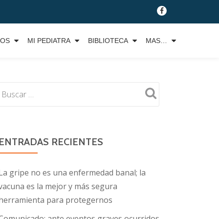
fa-
facebook
TOS
MI PEDIATRA
BIBLIOTECA
MAS…
ENTRADAS RECIENTES
La gripe no es una enfermedad banal; la
vacuna es la mejor y más segura
herramienta para protegernos
Comunicado: ante eventos graves ocurridos