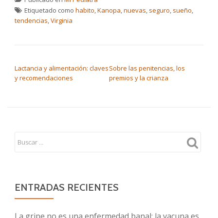
Etiquetado como
habito
,
Kanopa
,
nuevas
,
seguro
,
sueño
,
tendencias
,
Virginia
NAVEGACIÓN DE ENTRADAS
Lactancia y alimentación: claves
Sobre las penitencias, los
y recomendaciones
premios y la crianza
ENTRADAS RECIENTES
La gripe no es una enfermedad banal; la vacuna es