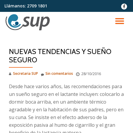
Llámanos:
2709 1801
fa-
faceb
Saltar
contenido
CA
NA
NUEVAS TENDENCIAS Y SUEÑO
SEGURO
Secretaria SUP
Sin comentarios
28/10/2016
Desde hace varios años, las recomendaciones para
un sueño seguro en el lactante incluyen: colocarlo a
dormir boca arriba, en un ambiente térmico
agradable y en la habitación de sus padres, pero en
su cuna. Se insiste en el efecto adverso de la
exposición pasiva al humo de cigarrillo y el gran
beneficio de la lactancia materna.