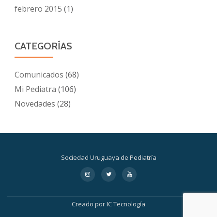
febrero 2015
(1)
CATEGORÍAS
Comunicados
(68)
Mi Pediatra
(106)
Novedades
(28)
Sociedad Uruguaya de Pediatría
Menú
fa-
fa-
fa-
instagram
twitter
youtube
secundario
Creado por
IC Tecnología