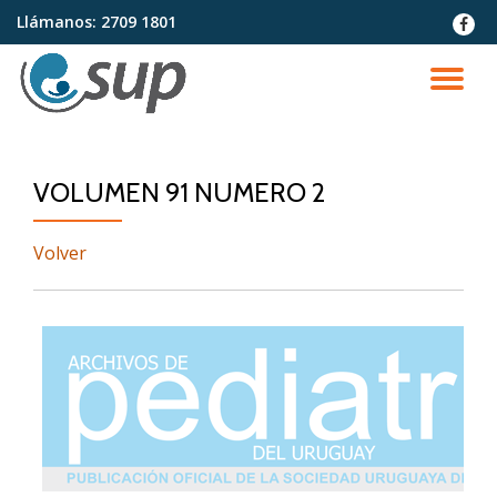
Llámanos:
2709 1801
fa-
faceb
Saltar
contenido
CA
NA
VOLUMEN 91 NUMERO 2
Volver