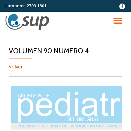
Llámanos:
2709 1801
fa-
faceb
Saltar
contenido
CA
NA
VOLUMEN 90 NUMERO 4
Volver