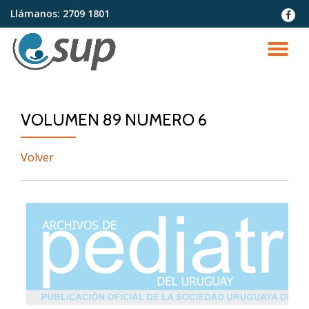
Llámanos:
2709 1801
fa-
faceb
Saltar
contenido
CA
NA
VOLUMEN 89 NUMERO 6
Volver