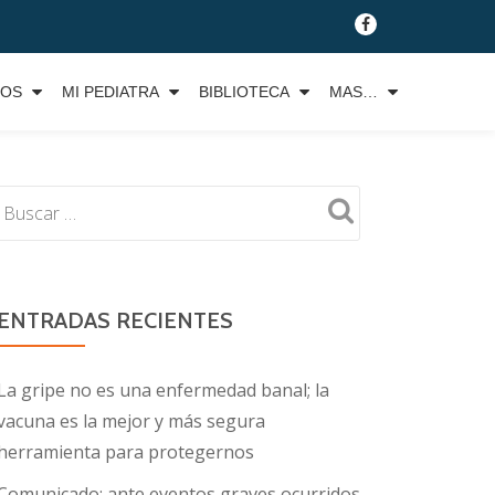
fa-
facebook
TOS
MI PEDIATRA
BIBLIOTECA
MAS…
ENTRADAS RECIENTES
La gripe no es una enfermedad banal; la
vacuna es la mejor y más segura
herramienta para protegernos
Comunicado: ante eventos graves ocurridos