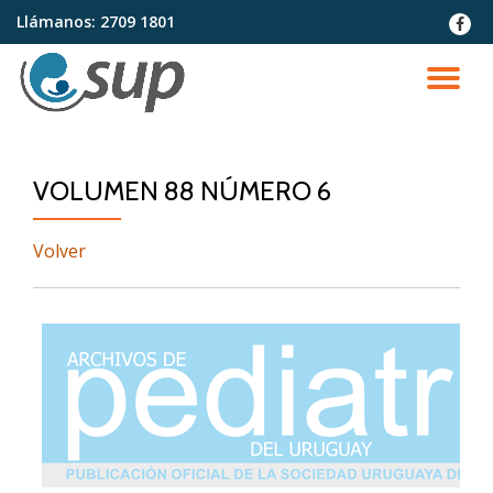
Llámanos:
2709 1801
fa-
faceb
Saltar
contenido
CA
NA
VOLUMEN 88 NÚMERO 6
Volver