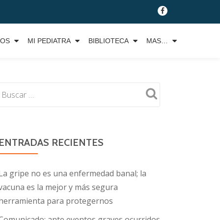
fa-
facebook
TOS
MI PEDIATRA
BIBLIOTECA
MAS…
ENTRADAS RECIENTES
La gripe no es una enfermedad banal; la
vacuna es la mejor y más segura
herramienta para protegernos
Comunicado: ante eventos graves ocurridos