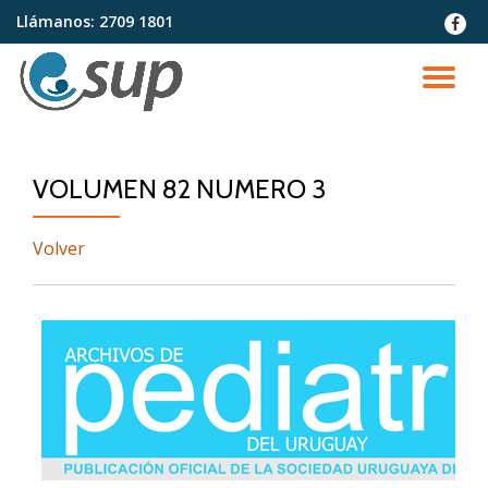
Llámanos:
2709 1801
fa-
faceb
Saltar
contenido
CA
NA
VOLUMEN 82 NUMERO 3
Volver