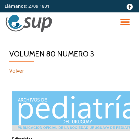
Llámanos:
2709 1801
fa-
faceb
Saltar
contenido
CA
NA
VOLUMEN 80 NUMERO 3
Volver