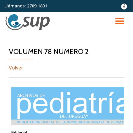
Llámanos:
2709 1801
fa-
faceb
Saltar
contenido
CA
NA
VOLUMEN 78 NUMERO 2
Volver