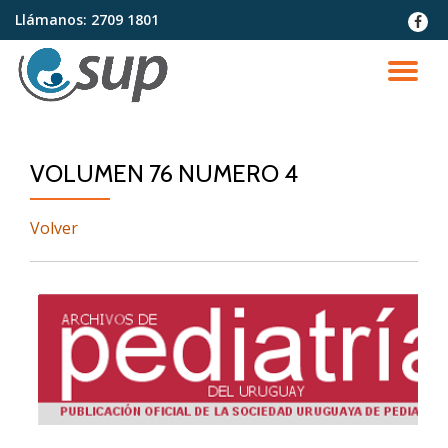
Llámanos:
2709 1801
fa-
faceb
Saltar
contenido
CA
NA
VOLUMEN 76 NUMERO 4
Volver