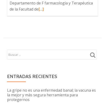
Departamento de F farmacología y Terapéutica
Leer
de la Facultad de
[…]
más
sobre
Comunicado
Vitamina
D
ENTRADAS RECIENTES
La gripe no es una enfermedad banal; la vacuna es
la mejor y más segura herramienta para
protegernos