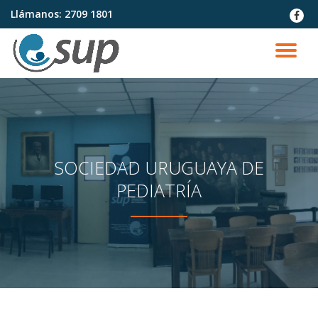
Llámanos:
2709 1801
fa-
faceb
Saltar
contenido
CA
NA
SOCIEDAD URUGUAYA DE
PEDIATRÍA