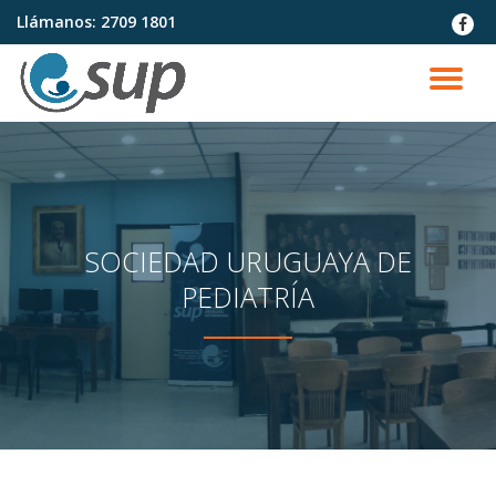
Llámanos:
2709 1801
fa-
faceb
Saltar
contenido
CA
NA
SOCIEDAD URUGUAYA DE
PEDIATRÍA