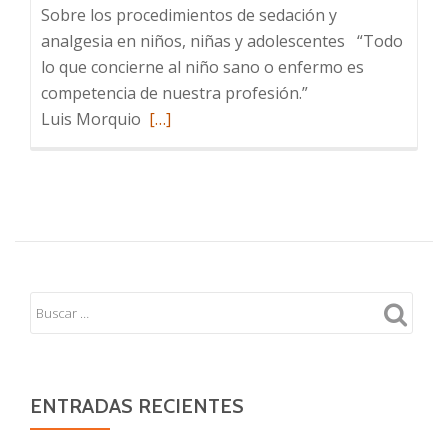
Sobre los procedimientos de sedación y
analgesia en niños, niñas y adolescentes “Todo
lo que concierne al niño sano o enfermo es
competencia de nuestra profesión.”
Leer
Luis Morquio
[…]
más
sobre
Sobre
los
procedimientos
de
sedación
y
analgesia
en
niños,
ENTRADAS RECIENTES
niñas