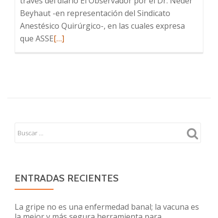
través del diario El Observador por el Dr. Neder
Beyhaut -en representación del Sindicato
Anestésico Quirúrgico-, en las cuales expresa
Leer
que ASSE
[…]
más
sobre
Comunicado
de
la
Sociedad
Uruguaya
de
Pediatría
ENTRADAS RECIENTES
La gripe no es una enfermedad banal; la vacuna es
la mejor y más segura herramienta para