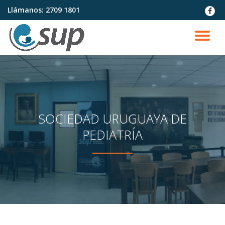
Llámanos:
2709 1801
fa-
faceb
Saltar
contenido
CA
NA
SOCIEDAD URUGUAYA DE
PEDIATRÍA