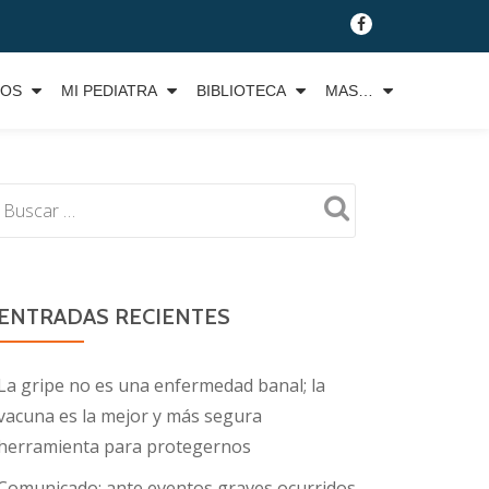
fa-
facebook
TOS
MI PEDIATRA
BIBLIOTECA
MAS…
ENTRADAS RECIENTES
La gripe no es una enfermedad banal; la
vacuna es la mejor y más segura
herramienta para protegernos
Comunicado: ante eventos graves ocurridos