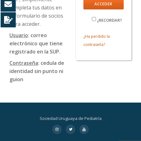
completa tus datos en
el formulario de socios
¿RECORDAR?
para acceder.
Usuario
: correo
¿Ha perdido la
electrónico que tiene
contraseña?
registrado en la SUP.
Contraseña
: cedula de
identidad sin punto ni
guion
Sociedad Uruguaya de Pediatría
Menú
fa-
fa-
fa-
instagram
twitter
youtube
secundario