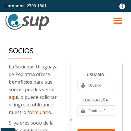
Llámanos:
2709 1801
fa-
faceb
Saltar
contenido
CA
NA
SOCIOS
La Sociedad Uruguaya
de Pediatría ofrece
USUARIO
beneficios
para sus
socios, puedes verlos
aquí
, o puede solicitar
CONTRASEÑA
el ingreso utilizando
nuestro
formulario
.
Si ya eres socio de la
SUP, simplemente