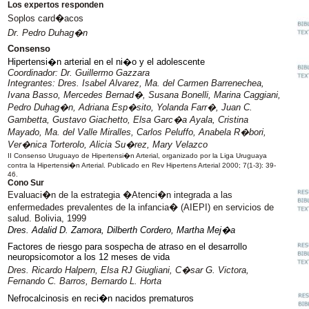
Los expertos responden
Soplos card�acos
Dr. Pedro Duhag�n
Consenso
Hipertensi�n arterial en el ni�o y el adolescente
Coordinador: Dr. Guillermo Gazzara
Integrantes: Dres. Isabel Alvarez, Ma. del Carmen Barrenechea,
Ivana Basso, Mercedes Bernad�, Susana Bonelli, Marina Caggiani,
Pedro Duhag�n, Adriana Esp�sito, Yolanda Farr�, Juan C.
Gambetta, Gustavo Giachetto, Elsa Garc�a Ayala, Cristina
Mayado, Ma. del Valle Miralles, Carlos Peluffo, Anabela R�bori,
Ver�nica Torterolo, Alicia Su�rez, Mary Velazco
II Consenso Uruguayo de Hipertensi�n Arterial, organizado por la Liga Uruguaya
contra la Hipertensi�n Arterial. Publicado en Rev Hipertens Arterial 2000; 7(1-3): 39-
46.
Cono Sur
Evaluaci�n de la estrategia �Atenci�n integrada a las
enfermedades prevalentes de la infancia� (AIEPI) en servicios de
salud. Bolivia, 1999
Dres. Adalid D. Zamora, Dilberth Cordero, Martha Mej�a
Factores de riesgo para sospecha de atraso en el desarrollo
neuropsicomotor a los 12 meses de vida
Dres. Ricardo Halpern, Elsa RJ Giugliani, C�sar G. Victora,
Fernando C. Barros, Bernardo L. Horta
Nefrocalcinosis en reci�n nacidos prematuros