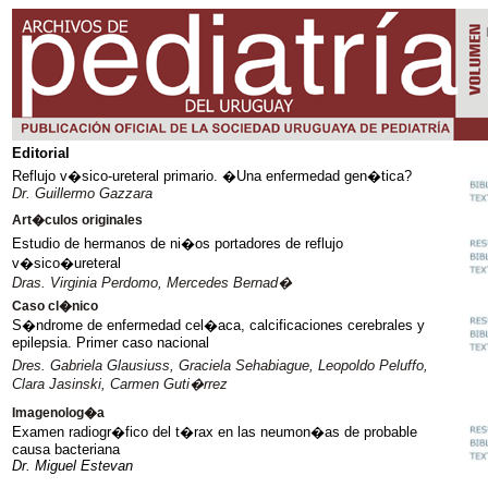
Editorial
Reflujo v�sico-ureteral primario. �Una enfermedad gen�tica?
Dr. Guillermo Gazzara
Art�culos originales
Estudio de hermanos de ni�os portadores de reflujo
v�sico�ureteral
Dras. Virginia Perdomo, Mercedes Bernad�
Caso cl�nico
S�ndrome de enfermedad cel�aca, calcificaciones cerebrales y
epilepsia. Primer caso nacional
Dres. Gabriela Glausiuss, Graciela Sehabiague, Leopoldo Peluffo,
Clara Jasinski, Carmen Guti�rrez
Imagenolog�a
Examen radiogr�fico del t�rax en las neumon�as de probable
causa bacteriana
Dr. Miguel Estevan